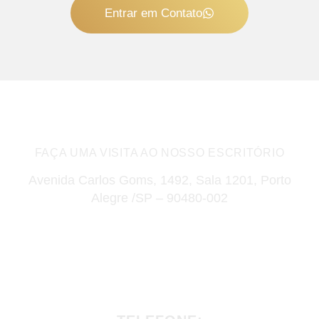
Entrar em Contato
FAÇA UMA VISITA AO NOSSO ESCRITÓRIO
Avenida Carlos Goms, 1492, Sala 1201, Porto
Alegre /SP – 90480-002
Como chegar